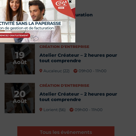
×
Webinaire facturation
18
électronique
Août
13h00 - 14h00
CRÉATION D'ENTREPRISE
19
Atelier Créateur – 2 heures pour
tout comprendre
Août
Aucaleuc (22)
09h00 - 11h00
CRÉATION D'ENTREPRISE
20
Atelier Créateur – 2 heures pour
tout comprendre
Août
Lorient (56)
09h00 - 11h00
Tous les événements