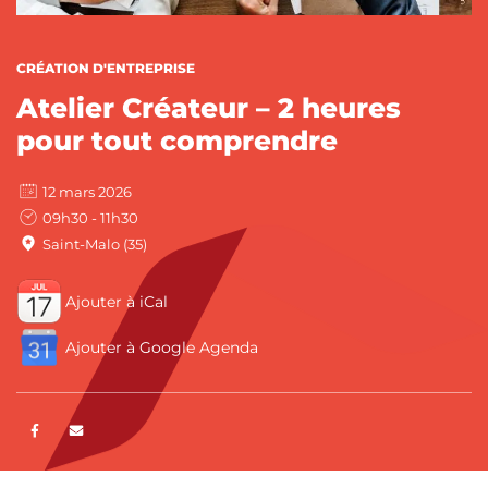
CATÉGORIES :
CRÉATION D'ENTREPRISE
Atelier Créateur – 2 heures
pour tout comprendre
12 mars 2026
09h30 - 11h30
Saint-Malo (35)
Ajouter à iCal
Ajouter à Google Agenda
Partager sur Facebook
ENVOYER PAR E-MAIL