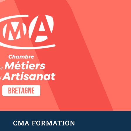
Panneau de gestion des cookies
LES 
BASES DU 
TRAVAIL 
DU 
CHOCOLAT