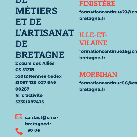
FINISTÈRE
MÉTIERS
formationcontinue29@c
ET DE
bretagne.fr
L'ARTISANAT
ILLE-ET-
DE
VILAINE
BRETAGNE
formationcontinue35@c
bretagne.fr
2 cours des Alliés
CS 51218
MORBIHAN
35012 Rennes Cedex
SIRET 130 027 949
formationcontinue56@c
00267
bretagne.fr
N° d'activité
53351087435
contact@cma-
bretagne.fr
30 06