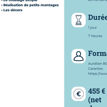
• Réalisation de petits montages
• Les décors
Duré
1 jour
7 heures
Form
Aurélien BO
Carantec.
https://ww
455 €
(net