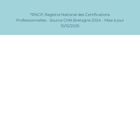
*RNCP, Registre National des Certifications
Professionnelles - Source CMA Bretagne 2024 - Mise à jour
10/12/2025