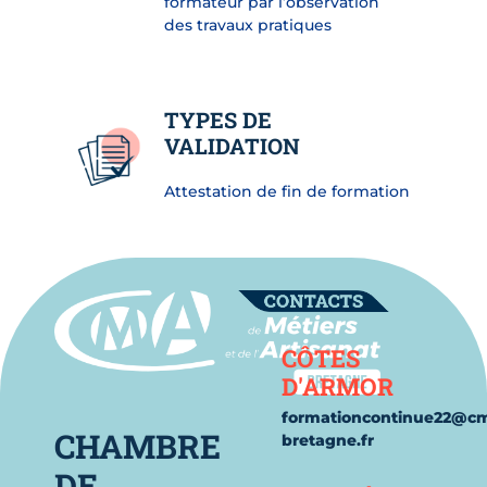
formateur par l’observation
des travaux pratiques
TYPES DE
VALIDATION
Attestation de fin de formation
Contact
CÔTES
D'ARMOR
formationcontinue22@c
CHAMBRE
bretagne.fr
DE