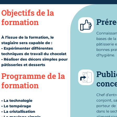
Objectifs de la
Prére
formation
Connaissan
À l’issue de la formation, le
bases de la
stagiaire sera capable de :
pâtisserie 
• Expérimenter différentes
bonnes pra
techniques de travail du chocolat
d’hygiène.
• Réaliser des décors simples pour
pâtisseries et desserts
Publi
Programme de la
conc
formation
Chef d’entr
conjoint, sa
• La technologie
porteur de 
• Le tempérage
dans le sec
• La cristallisation
alimentaire
• Le moulage simple