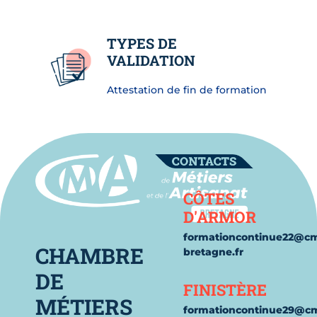
TYPES DE
VALIDATION
Attestation de fin de formation
Contact
CÔTES
D'ARMOR
formationcontinue22@c
CHAMBRE
bretagne.fr
DE
FINISTÈRE
MÉTIERS
formationcontinue29@c