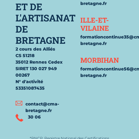
ET DE
bretagne.fr
L'ARTISANAT
ILLE-ET-
DE
VILAINE
BRETAGNE
formationcontinue35@c
bretagne.fr
2 cours des Alliés
CS 51218
MORBIHAN
35012 Rennes Cedex
SIRET 130 027 949
formationcontinue56@c
00267
bretagne.fr
N° d'activité
53351087435
contact@cma-
bretagne.fr
30 06
*RNCP, Registre National des Certifications