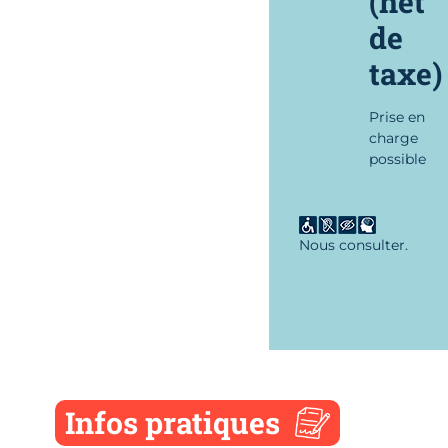
(net
de
taxe)
Prise en
charge
possible
Nous consulter.
Infos pratiques