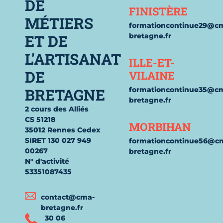
DE
FINISTÈRE
MÉTIERS
formationcontinue29@c
ET DE
bretagne.fr
L'ARTISANAT
ILLE-ET-
DE
VILAINE
BRETAGNE
formationcontinue35@c
bretagne.fr
2 cours des Alliés
CS 51218
MORBIHAN
35012 Rennes Cedex
SIRET 130 027 949
formationcontinue56@c
00267
bretagne.fr
N° d'activité
53351087435
contact@cma-
bretagne.fr
30 06