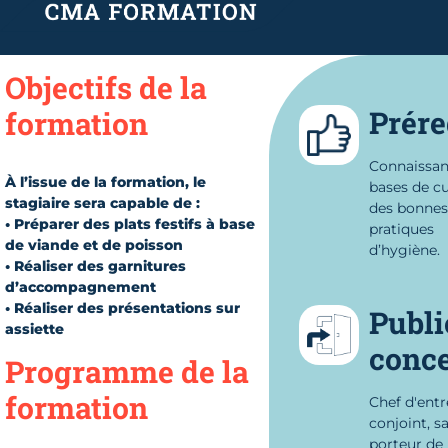
Objectifs de la
Prére
formation
Connaissan
À l’issue de la formation, le
bases de cu
stagiaire sera capable de :
des bonnes
• Préparer des plats festifs à base
pratiques
de viande et de poisson
d’hygiène.
• Réaliser des garnitures
d’accompagnement
• Réaliser des présentations sur
Publi
assiette
conc
Programme de la
formation
Chef d'entr
conjoint, sa
porteur de 