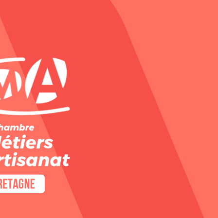
Panneau de gestion des cookies
CÉRAMIQUE 
ET SANTÉ : 
CURSUS 
EXPERT EN 
ÉMAUX, 
SÉCURITÉ ET 
SURFACES 
ALIMENTAIRE