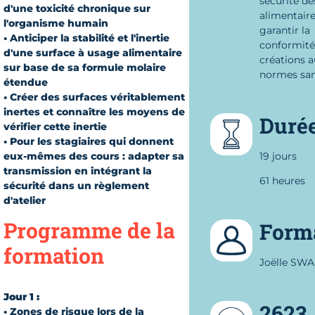
sécurité de
d'une toxicité chronique sur
alimentair
l'organisme humain
garantir la
• Anticiper la stabilité et l'inertie
conformité
d'une surface à usage alimentaire
créations a
sur base de sa formule molaire
normes sani
étendue
• Créer des surfaces véritablement
inertes et connaître les moyens de
Duré
vérifier cette inertie
• Pour les stagiaires qui donnent
eux-mêmes des cours : adapter sa
19 jours
transmission en intégrant la
61 heures
sécurité dans un règlement
d'atelier
Programme de la
Form
formation
Joëlle SW
Jour 1 :
2623
• Zones de risque lors de la