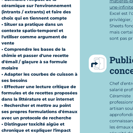
matieres-p
céramique sur l'environnement
une-infini
(intrants / extrants) et faire des
Excel est l
choix qui en tiennent compte
privilégier
• Situer sa pratique dans un
Sheets fon
contexte spatio-temporel et
mais certai
l'utiliser comme argument de
sont pas pr
vente
• Comprendre les bases de la
chimie et passer d'une recette
Publi
d'émail / glaçure à sa formule
conc
molaire
• Adapter les courbes de cuisson à
ses besoins
Chef d’entr
• Effectuer une lecture critique de
salarié prof
formules et de recettes proposées
Céramiste
dans la littérature et sur internet
professionn
• Rechercher et mettre au point
artisan sou
ses propres formulations d'émaux
approfondi
avec un protocole de recherche
connaissan
• Distinguer toxicité aigüe et
les émaux e
chronique et expliquer l'impact