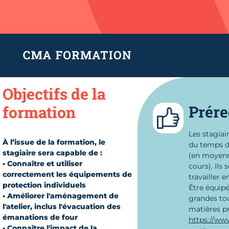
Objectifs de la
Prére
formation
Les stagiai
À l’issue de la formation, le
du temps de
stagiaire sera capable de :
(en moyenn
• Connaître et utiliser
cours). Ils
correctement les équipements de
travailler 
protection individuels
Être équipé
• Améliorer l'aménagement de
grandes to
l'atelier, inclus l'évacuation des
matières p
émanations de four
https://ww
• Connaître l'impact de la