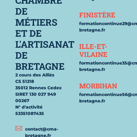
CHAMBRE
DE
FINISTÈRE
MÉTIERS
formationcontinue29@c
ET DE
bretagne.fr
L'ARTISANAT
ILLE-ET-
DE
VILAINE
BRETAGNE
formationcontinue35@c
bretagne.fr
2 cours des Alliés
CS 51218
MORBIHAN
35012 Rennes Cedex
SIRET 130 027 949
formationcontinue56@c
00267
bretagne.fr
N° d'activité
53351087435
contact@cma-
bretagne.fr