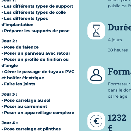
public de l
• Les différents types de support
• Les différents types de colle
• Les différents types
Duré
d’implantation
• Préparer les supports de pose
4 jours
Jour 2 :
• Pose de faïence
28 heures
• Poser un panneau avec retour
• Poser un profilé de finition ou
d’angle
Form
• Gérer le passage de tuyaux PVC
et boitier électrique
• Faire les joints
Formateur 
dans le do
Jour 3 :
carrelage
• Pose carrelage au sol
• Poser au carrément
• Poser un appareillage complexe
1232
Jour 4 :
€
• Pose carrelage et plinthes