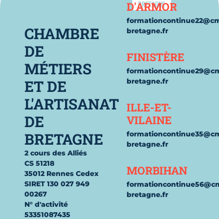
D'ARMOR
formationcontinue22@c
CHAMBRE
bretagne.fr
DE
FINISTÈRE
MÉTIERS
formationcontinue29@c
ET DE
bretagne.fr
L'ARTISANAT
ILLE-ET-
DE
VILAINE
BRETAGNE
formationcontinue35@c
bretagne.fr
2 cours des Alliés
CS 51218
MORBIHAN
35012 Rennes Cedex
SIRET 130 027 949
formationcontinue56@c
00267
bretagne.fr
N° d'activité
53351087435