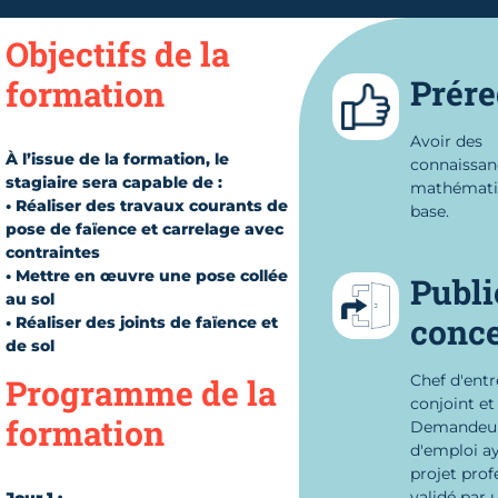
Objectifs de la
Prére
formation
Avoir des
À l’issue de la formation, le
connaissan
stagiaire sera capable de :
mathémati
• Réaliser des travaux courants de
base.
pose de faïence et carrelage avec
contraintes
• Mettre en œuvre une pose collée
Publi
au sol
conc
• Réaliser des joints de faïence et
de sol
Chef d'entr
Programme de la
conjoint et 
formation
Demandeu
d'emploi a
projet prof
validé par 
Jour 1 :