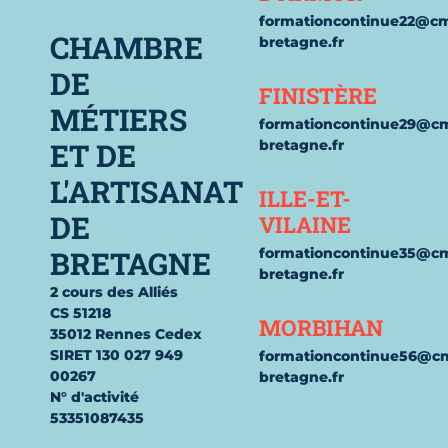
formationcontinue22@c
CHAMBRE
bretagne.fr
DE
FINISTÈRE
MÉTIERS
formationcontinue29@c
ET DE
bretagne.fr
L'ARTISANAT
ILLE-ET-
DE
VILAINE
BRETAGNE
formationcontinue35@c
bretagne.fr
2 cours des Alliés
CS 51218
MORBIHAN
35012 Rennes Cedex
SIRET 130 027 949
formationcontinue56@c
00267
bretagne.fr
N° d'activité
53351087435