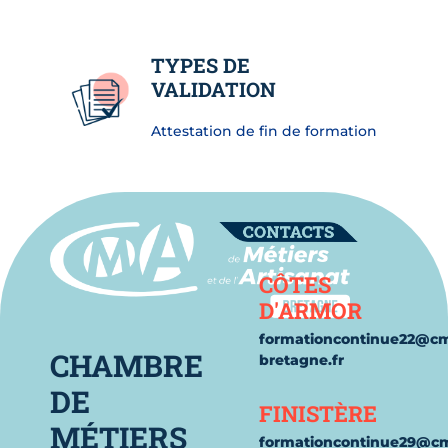
TYPES DE
VALIDATION
Attestation de fin de formation
Contact
CÔTES
D'ARMOR
formationcontinue22@c
CHAMBRE
bretagne.fr
DE
FINISTÈRE
MÉTIERS
formationcontinue29@c