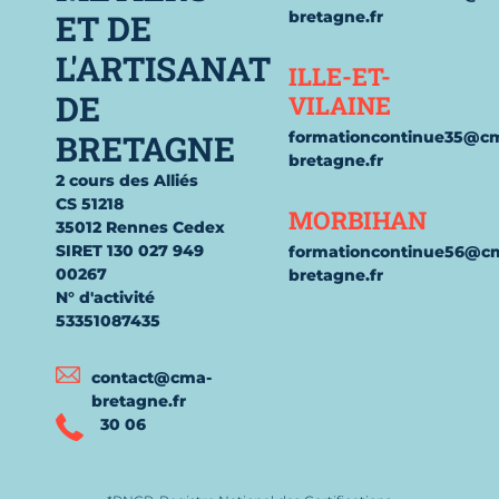
ET DE
bretagne.fr
L'ARTISANAT
ILLE-ET-
DE
VILAINE
BRETAGNE
formationcontinue35@c
bretagne.fr
2 cours des Alliés
CS 51218
MORBIHAN
35012 Rennes Cedex
SIRET 130 027 949
formationcontinue56@c
00267
bretagne.fr
N° d'activité
53351087435
contact@cma-
bretagne.fr
30 06