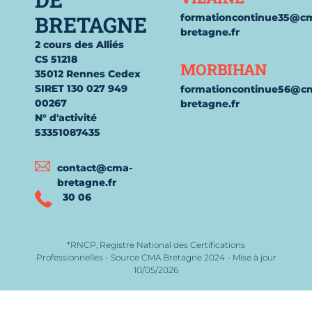
BRETAGNE
formationcontinue35@c
bretagne.fr
2 cours des Alliés
CS 51218
MORBIHAN
35012 Rennes Cedex
SIRET 130 027 949
formationcontinue56@c
00267
bretagne.fr
N° d'activité
53351087435
contact@cma-
bretagne.fr
30 06
*RNCP, Registre National des Certifications
Professionnelles - Source CMA Bretagne 2024 - Mise à jour
10/05/2026