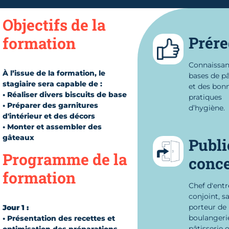
Objectifs de la
Prére
formation
Connaissan
À l’issue de la formation, le
bases de pâ
stagiaire sera capable de :
et des bon
• Réaliser divers biscuits de base
pratiques
• Préparer des garnitures
d’hygiène.
d'intérieur et des décors
• Monter et assembler des
gâteaux
Publi
Programme de la
conc
formation
Chef d'entr
conjoint, sa
porteur de 
Jour 1 :
boulangeri
• Présentation des recettes et
pâtisserie 
optimisation des préparations