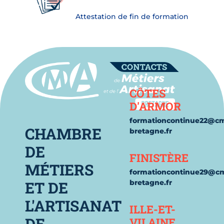
Attestation de fin de formation
Contact
CÔTES
D'ARMOR
formationcontinue22@c
CHAMBRE
bretagne.fr
DE
FINISTÈRE
MÉTIERS
formationcontinue29@c
ET DE
bretagne.fr
L'ARTISANAT
ILLE-ET-
DE
VILAINE