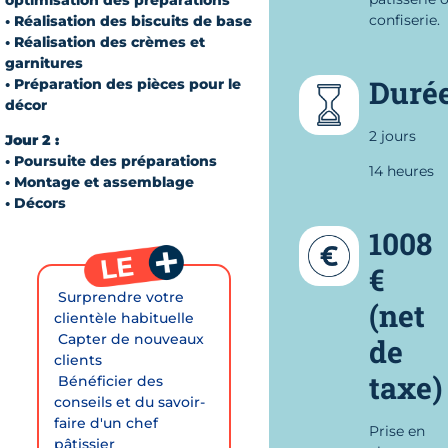
confiserie.
• Réalisation des biscuits de base
• Réalisation des crèmes et
garnitures
Duré
• Préparation des pièces pour le
décor
2 jours
Jour 2 :
• Poursuite des préparations
14 heures
• Montage et assemblage
• Décors
1008
€
 Surprendre votre
(net
clientèle habituelle
 Capter de nouveaux
de
clients
taxe)
 Bénéficier des
conseils et du savoir-
faire d'un chef
Prise en
pâtissier