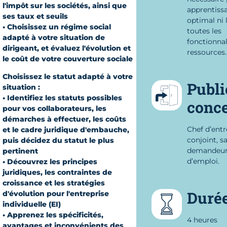
l'impôt sur les sociétés, ainsi que
apprentiss
ses taux et seuils
optimal ni 
• Choisissez un régime social
toutes les
adapté à votre situation de
fonctionnal
dirigeant, et évaluez l'évolution et
ressources.
le coût de votre couverture sociale
Choisissez le statut adapté à votre
Publi
situation :
• Identifiez les statuts possibles
conc
pour vos collaborateurs, les
démarches à effectuer, les coûts
Chef d’entr
et le cadre juridique d'embauche,
conjoint, sa
puis décidez du statut le plus
demandeu
pertinent
d’emploi.
• Découvrez les principes
juridiques, les contraintes de
croissance et les stratégies
Duré
d'évolution pour l'entreprise
individuelle (EI)
• Apprenez les spécificités,
4 heures
avantages et inconvénients des