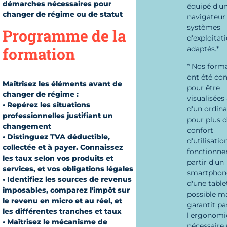
démarches nécessaires pour
équipé d'u
changer de régime ou de statut
navigateur 
systèmes
Programme de la
d'exploitat
formation
adaptés.*
* Nos form
ont été co
Maîtrisez les éléments avant de
pour être
changer de régime :
visualisées 
• Repérez les situations
d'un ordina
professionnelles justifiant un
pour plus 
changement
confort
• Distinguez TVA déductible,
d'utilisatio
collectée et à payer. Connaissez
fonctionne
les taux selon vos produits et
partir d'un
services, et vos obligations légales
smartphon
• Identifiez les sources de revenus
d'une table
imposables, comparez l'impôt sur
possible m
le revenu en micro et au réel, et
garantit pa
les différentes tranches et taux
l'ergonomi
• Maîtrisez le mécanisme de
nécessaire