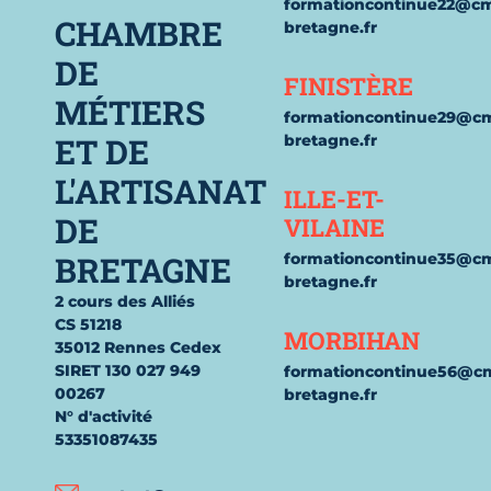
formationcontinue22@c
CHAMBRE
bretagne.fr
DE
FINISTÈRE
MÉTIERS
formationcontinue29@c
ET DE
bretagne.fr
L'ARTISANAT
ILLE-ET-
DE
VILAINE
BRETAGNE
formationcontinue35@c
bretagne.fr
2 cours des Alliés
CS 51218
MORBIHAN
35012 Rennes Cedex
SIRET 130 027 949
formationcontinue56@c
00267
bretagne.fr
N° d'activité
53351087435