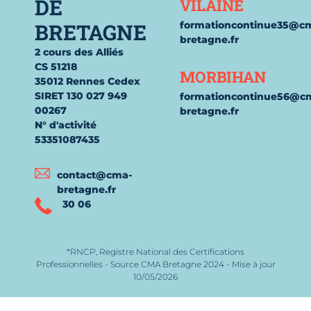
DE
VILAINE
BRETAGNE
formationcontinue35@c
bretagne.fr
2 cours des Alliés
CS 51218
MORBIHAN
35012 Rennes Cedex
SIRET 130 027 949
formationcontinue56@c
00267
bretagne.fr
N° d'activité
53351087435
contact@cma-
bretagne.fr
30 06
*RNCP, Registre National des Certifications
Professionnelles - Source CMA Bretagne 2024 - Mise à jour
10/05/2026