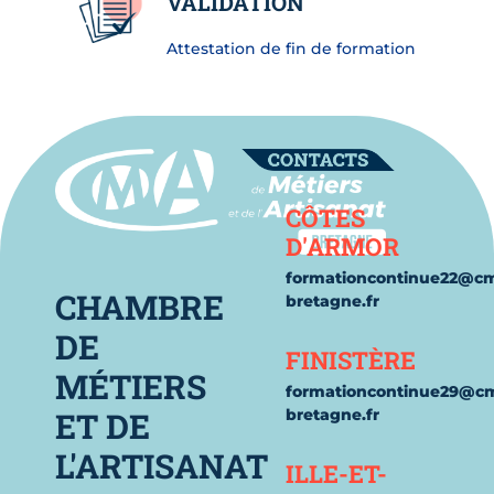
VALIDATION
Attestation de fin de formation
Contact
CÔTES
D'ARMOR
formationcontinue22@c
CHAMBRE
bretagne.fr
DE
FINISTÈRE
MÉTIERS
formationcontinue29@c
ET DE
bretagne.fr
L'ARTISANAT
ILLE-ET-