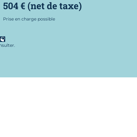
504 € (net de taxe)
Prise en charge possible
sulter.