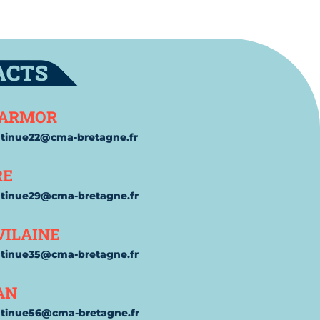
t
'ARMOR
ntinue22@cma-
bretagne.fr
RE
ntinue29@cma-
bretagne.fr
VILAINE
ntinue35@cma-
bretagne.fr
AN
ntinue56@cma-
bretagne.fr