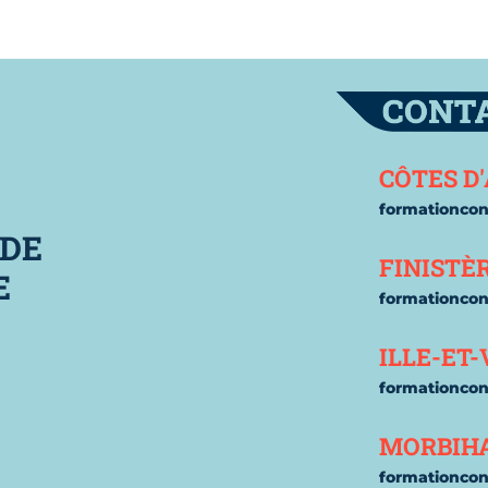
 cookies
Contac
CÔTES D
formationco
 DE
FINISTÈ
E
formationco
ILLE-ET-
formationco
MORBIH
formationco