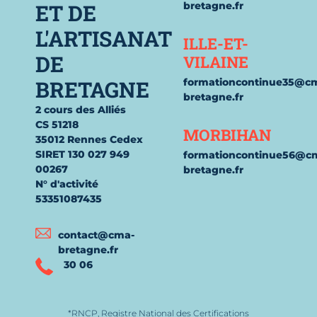
ET DE
bretagne.fr
L'ARTISANAT
ILLE-ET-
DE
VILAINE
BRETAGNE
formationcontinue35@c
bretagne.fr
2 cours des Alliés
CS 51218
MORBIHAN
35012 Rennes Cedex
SIRET 130 027 949
formationcontinue56@c
00267
bretagne.fr
N° d'activité
53351087435
contact@cma-
bretagne.fr
30 06
*RNCP, Registre National des Certifications