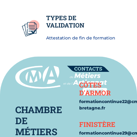
TYPES DE
VALIDATION
Attestation de fin de formation
Contact
CÔTES
D'ARMOR
formationcontinue22@c
CHAMBRE
bretagne.fr
DE
FINISTÈRE
MÉTIERS
formationcontinue29@c