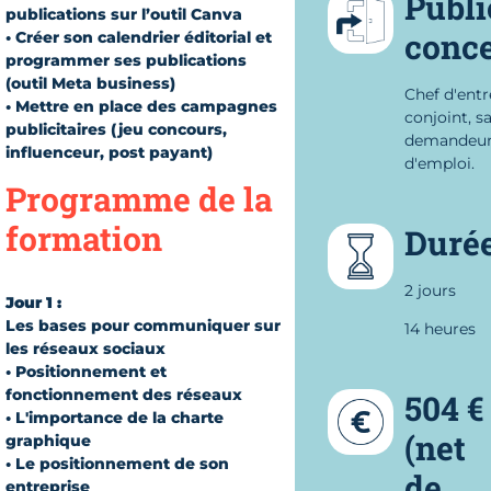
Publi
publications sur l’outil Canva
conc
• Créer son calendrier éditorial et
programmer ses publications
(outil Meta business)
Chef d'entr
• Mettre en place des campagnes
conjoint, sa
publicitaires (jeu concours,
demandeu
influenceur, post payant)
d'emploi.
Programme de la
formation
Duré
2 jours
Jour 1 :
Les bases pour communiquer sur
14 heures
les réseaux sociaux
• Positionnement et
fonctionnement des réseaux
504 €
• L'importance de la charte
(net
graphique
• Le positionnement de son
de
entreprise