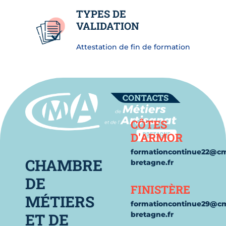
TYPES DE
VALIDATION
Attestation de fin de formation
Contact
CÔTES
D'ARMOR
formationcontinue22@c
CHAMBRE
bretagne.fr
DE
FINISTÈRE
MÉTIERS
formationcontinue29@c
ET DE
bretagne.fr