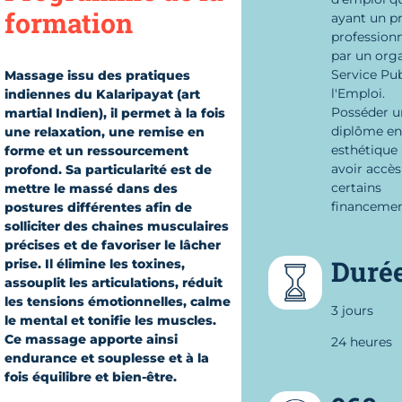
formation
ayant un pr
professionn
par un org
Service Pub
Massage issu des pratiques
l'Emploi.
indiennes du Kalaripayat (art
Posséder u
martial Indien), il permet à la fois
diplôme en
une relaxation, une remise en
esthétique
forme et un ressourcement
avoir accès
profond. Sa particularité est de
certains
mettre le massé dans des
financemen
postures différentes afin de
solliciter des chaines musculaires
précises et de favoriser le lâcher
Duré
prise. Il élimine les toxines,
assouplit les articulations, réduit
les tensions émotionnelles, calme
3 jours
le mental et tonifie les muscles.
Ce massage apporte ainsi
24 heures
endurance et souplesse et à la
fois équilibre et bien-être.