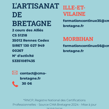
L'ARTISANAT
ILLE-ET-
DE
VILAINE
BRETAGNE
formationcontinue35@c
bretagne.fr
2 cours des Alliés
CS 51218
MORBIHAN
35012 Rennes Cedex
SIRET 130 027 949
formationcontinue56@c
00267
bretagne.fr
N° d'activité
53351087435
contact@cma-
bretagne.fr
30 06
*RNCP, Registre National des Certifications
Professionnelles - Source CMA Bretagne 2024 - Mise à jour
25/03/2026