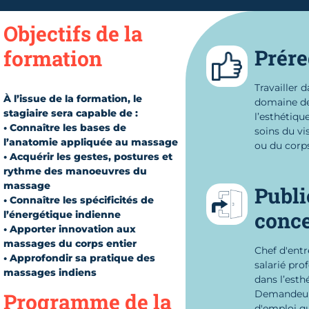
Objectifs de la
Prére
formation
Travailler d
À l’issue de la formation, le
domaine d
stagiaire sera capable de :
l’esthétique
• Connaître les bases de
soins du vi
l’anatomie appliquée au massage
ou du corps
• Acquérir les gestes, postures et
rythme des manoeuvres du
massage
Publi
• Connaître les spécificités de
conc
l’énergétique indienne
• Apporter innovation aux
massages du corps entier
Chef d'entr
• Approfondir sa pratique des
salarié pro
massages indiens
dans l’esth
Demandeu
Programme de la
d'emploi qu