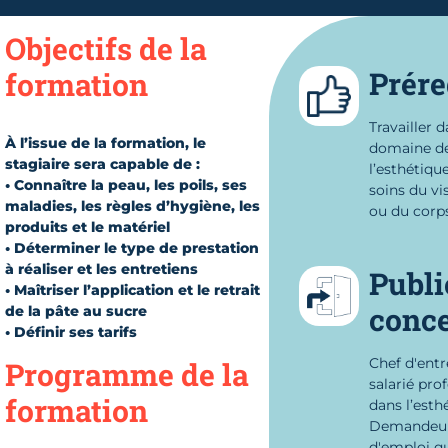
Objectifs de la
Prére
formation
Travailler d
À l’issue de la formation, le
domaine d
stagiaire sera capable de :
l’esthétique
• Connaître la peau, les poils, ses
soins du vi
maladies, les règles d’hygiène, les
ou du corps
produits et le matériel
• Déterminer le type de prestation
à réaliser et les entretiens
Publi
• Maîtriser l’application et le retrait
conc
de la pâte au sucre
• Définir ses tarifs
Chef d'entr
Programme de la
salarié pro
formation
dans l’esth
Demandeu
d'emploi qu