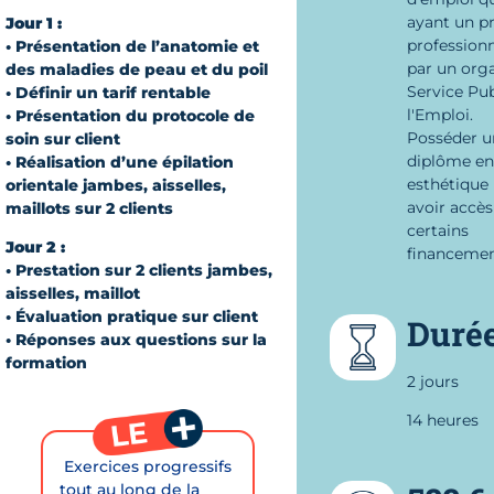
ayant un pr
Jour 1 :
professionn
• Présentation de l’anatomie et
par un org
des maladies de peau et du poil
Service Pub
• Définir un tarif rentable
l'Emploi.
• Présentation du protocole de
Posséder u
soin sur client
diplôme en
• Réalisation d’une épilation
esthétique
orientale jambes, aisselles,
avoir accès
maillots sur 2 clients
certains
Jour 2 :
financemen
• Prestation sur 2 clients jambes,
aisselles, maillot
• Évaluation pratique sur client
Duré
• Réponses aux questions sur la
formation
2 jours
14 heures
 Exercices progressifs
tout au long de la