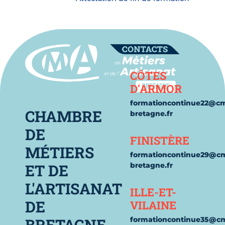
Contact
CÔTES
D'ARMOR
formationcontinue22@c
CHAMBRE
bretagne.fr
DE
FINISTÈRE
MÉTIERS
formationcontinue29@c
ET DE
bretagne.fr
L'ARTISANAT
ILLE-ET-
DE
VILAINE
BRETAGNE
formationcontinue35@c