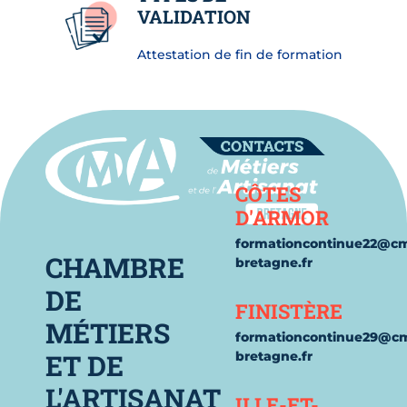
VALIDATION
Attestation de fin de formation
Contact
CÔTES
D'ARMOR
formationcontinue22@c
CHAMBRE
bretagne.fr
DE
FINISTÈRE
MÉTIERS
formationcontinue29@c
ET DE
bretagne.fr
L'ARTISANAT
ILLE-ET-