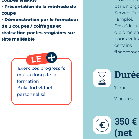
par un org
• Présentation de la méthode de
Service Pub
coupe
l'Emploi.
• Démonstration par le formateur
Posséder u
de 3 coupes / coiffages et
diplôme en
réalisation par les stagiaires sur
pour avoir 
tête malléable
certains
financemen
 Exercices progressifs
Duré
tout au long de la
formation
 Suivi individuel
1 jour
personnalisé
7 heures
350 €
(net