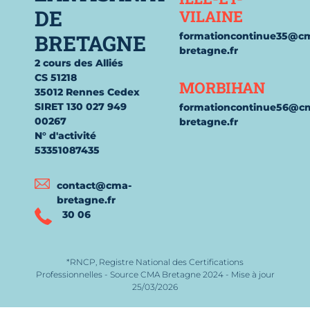
DE
VILAINE
BRETAGNE
formationcontinue35@c
bretagne.fr
2 cours des Alliés
CS 51218
MORBIHAN
35012 Rennes Cedex
SIRET 130 027 949
formationcontinue56@c
00267
bretagne.fr
N° d'activité
53351087435
contact@cma-
bretagne.fr
30 06
*RNCP, Registre National des Certifications
Professionnelles - Source CMA Bretagne 2024 - Mise à jour
25/03/2026