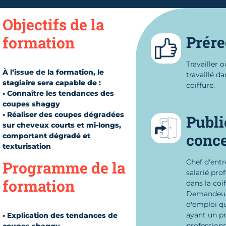
Objectifs de la
Prére
formation
Travailler o
À l’issue de la formation, le
travaillé da
stagiaire sera capable de :
coiffure.
• Connaître les tendances des
coupes shaggy
• Réaliser des coupes dégradées
Publi
sur cheveux courts et mi-longs,
conc
comportant dégradé et
texturisation
Chef d'entr
Programme de la
salarié pro
formation
dans la coif
Demandeu
d'emploi qu
ayant un pr
• Explication des tendances de
professionn
coupes shaggy