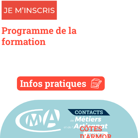
Programme de la
formation
Infos pratiques
Contact
CÔTES
D'ARMOR