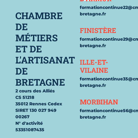
formationcontinue22@c
CHAMBRE
bretagne.fr
DE
FINISTÈRE
MÉTIERS
formationcontinue29@c
ET DE
bretagne.fr
L'ARTISANAT
ILLE-ET-
DE
VILAINE
BRETAGNE
formationcontinue35@c
bretagne.fr
2 cours des Alliés
CS 51218
MORBIHAN
35012 Rennes Cedex
SIRET 130 027 949
formationcontinue56@c
00267
bretagne.fr
N° d'activité
53351087435