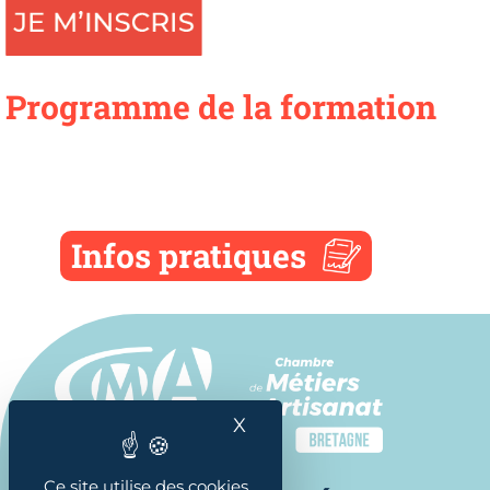
Programme de la formation
Infos pratiques
X
Masquer le bandeau des
Ce site utilise des cookies