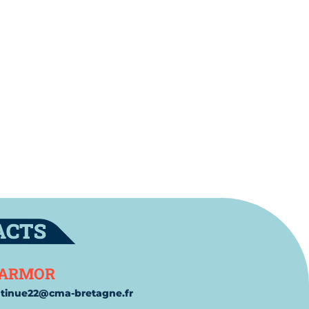
t
'ARMOR
ntinue22@cma-
bretagne.fr