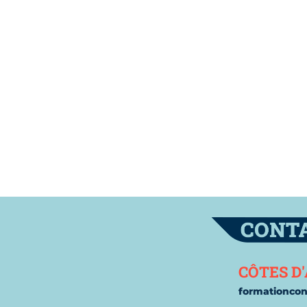
 cookies
Contac
CÔTES D
formationco