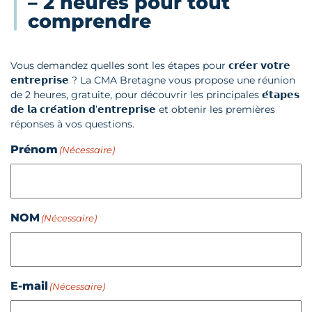
– 2 heures pour tout
comprendre
Vous demandez quelles sont les étapes pour 𝗰𝗿𝗲́𝗲𝗿 𝘃𝗼𝘁𝗿𝗲
𝗲𝗻𝘁𝗿𝗲𝗽𝗿𝗶𝘀𝗲 ? La CMA Bretagne vous propose une réunion
de 2 heures, gratuite, pour découvrir les principales 𝗲́𝘁𝗮𝗽𝗲𝘀
𝗱𝗲 𝗹𝗮 𝗰𝗿𝗲́𝗮𝘁𝗶𝗼𝗻 𝗱’𝗲𝗻𝘁𝗿𝗲𝗽𝗿𝗶𝘀𝗲 et obtenir les premières
réponses à vos questions.
Prénom
(Nécessaire)
NOM
(Nécessaire)
E-mail
(Nécessaire)