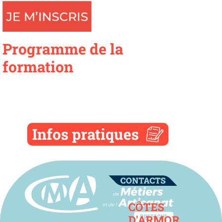
Programme de la
formation
Infos pratiques
Contact
CÔTES
D'ARMOR