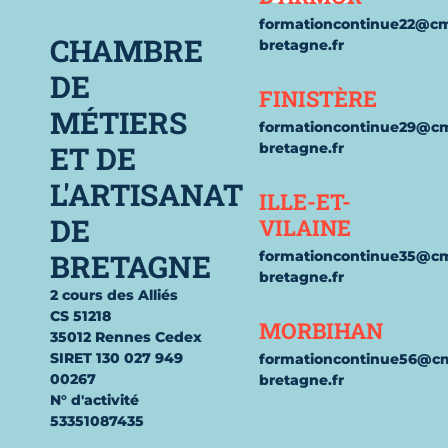
formationcontinue22@c
CHAMBRE
bretagne.fr
DE
FINISTÈRE
MÉTIERS
formationcontinue29@c
ET DE
bretagne.fr
L'ARTISANAT
ILLE-ET-
DE
VILAINE
BRETAGNE
formationcontinue35@c
bretagne.fr
2 cours des Alliés
CS 51218
MORBIHAN
35012 Rennes Cedex
SIRET 130 027 949
formationcontinue56@c
00267
bretagne.fr
N° d'activité
53351087435