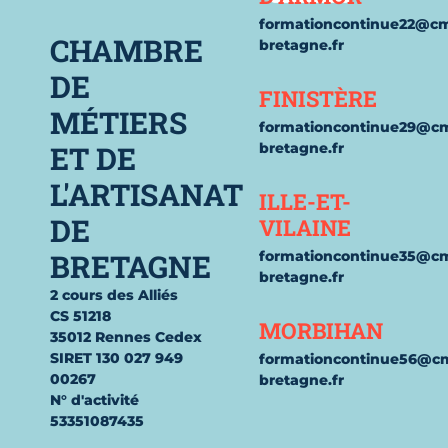
formationcontinue22@c
CHAMBRE
bretagne.fr
DE
FINISTÈRE
MÉTIERS
formationcontinue29@c
ET DE
bretagne.fr
L'ARTISANAT
ILLE-ET-
DE
VILAINE
BRETAGNE
formationcontinue35@c
bretagne.fr
2 cours des Alliés
CS 51218
MORBIHAN
35012 Rennes Cedex
SIRET 130 027 949
formationcontinue56@c
00267
bretagne.fr
N° d'activité
53351087435