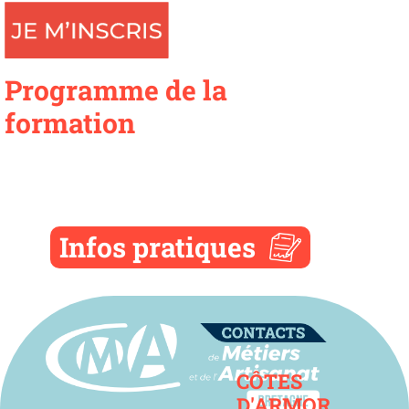
Programme de la
formation
Infos pratiques
Contact
CÔTES
D'ARMOR