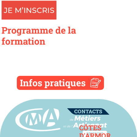
Programme de la
formation
Infos pratiques
Contact
CÔTES
D'ARMOR