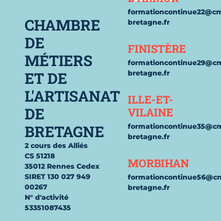
formationcontinue22@c
CHAMBRE
bretagne.fr
DE
FINISTÈRE
MÉTIERS
formationcontinue29@c
ET DE
bretagne.fr
L'ARTISANAT
ILLE-ET-
DE
VILAINE
BRETAGNE
formationcontinue35@c
bretagne.fr
2 cours des Alliés
CS 51218
MORBIHAN
35012 Rennes Cedex
SIRET 130 027 949
formationcontinue56@c
00267
bretagne.fr
N° d'activité
53351087435