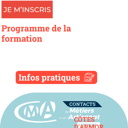
Programme de la
formation
Infos pratiques
Contact
CÔTES
D'ARMOR