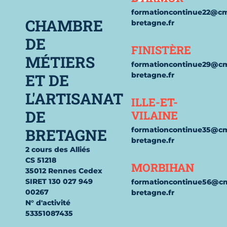
formationcontinue22@c
CHAMBRE
bretagne.fr
DE
FINISTÈRE
MÉTIERS
formationcontinue29@c
ET DE
bretagne.fr
L'ARTISANAT
ILLE-ET-
DE
VILAINE
BRETAGNE
formationcontinue35@c
bretagne.fr
2 cours des Alliés
CS 51218
MORBIHAN
35012 Rennes Cedex
SIRET 130 027 949
formationcontinue56@c
00267
bretagne.fr
N° d'activité
53351087435