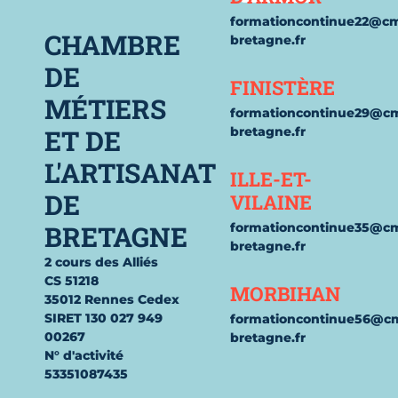
formationcontinue22@c
CHAMBRE
bretagne.fr
DE
FINISTÈRE
MÉTIERS
formationcontinue29@c
ET DE
bretagne.fr
L'ARTISANAT
ILLE-ET-
DE
VILAINE
BRETAGNE
formationcontinue35@c
bretagne.fr
2 cours des Alliés
CS 51218
MORBIHAN
35012 Rennes Cedex
SIRET 130 027 949
formationcontinue56@c
00267
bretagne.fr
N° d'activité
53351087435