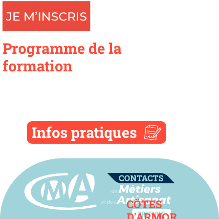
Programme de la
formation
Infos pratiques
Contact
CÔTES
D'ARMOR