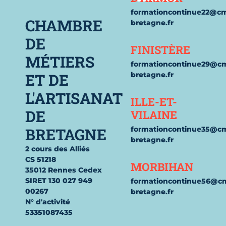
formationcontinue22@c
CHAMBRE
bretagne.fr
DE
FINISTÈRE
MÉTIERS
formationcontinue29@c
ET DE
bretagne.fr
L'ARTISANAT
ILLE-ET-
DE
VILAINE
BRETAGNE
formationcontinue35@c
bretagne.fr
2 cours des Alliés
CS 51218
MORBIHAN
35012 Rennes Cedex
SIRET 130 027 949
formationcontinue56@c
00267
bretagne.fr
N° d'activité
53351087435