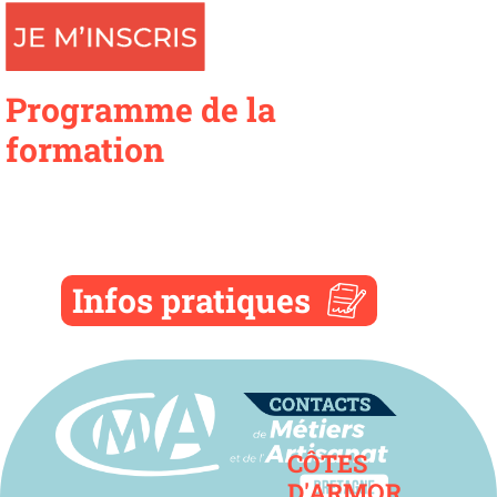
Programme de la
formation
Infos pratiques
Contact
CÔTES
D'ARMOR