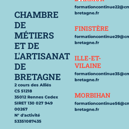
formationcontinue22@c
CHAMBRE
bretagne.fr
DE
FINISTÈRE
MÉTIERS
formationcontinue29@c
ET DE
bretagne.fr
L'ARTISANAT
ILLE-ET-
DE
VILAINE
BRETAGNE
formationcontinue35@c
bretagne.fr
2 cours des Alliés
CS 51218
MORBIHAN
35012 Rennes Cedex
SIRET 130 027 949
formationcontinue56@c
00267
bretagne.fr
N° d'activité
53351087435