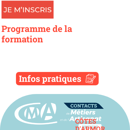
Programme de la
formation
Infos pratiques
Contact
CÔTES
D'ARMOR