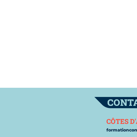
 cookies
Contac
CÔTES D
formationco