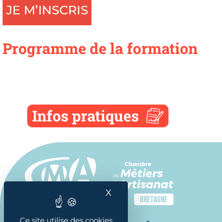
Programme de la formation
Infos pratiques
X
Masquer le bandeau des
Ce site utilise des cookies