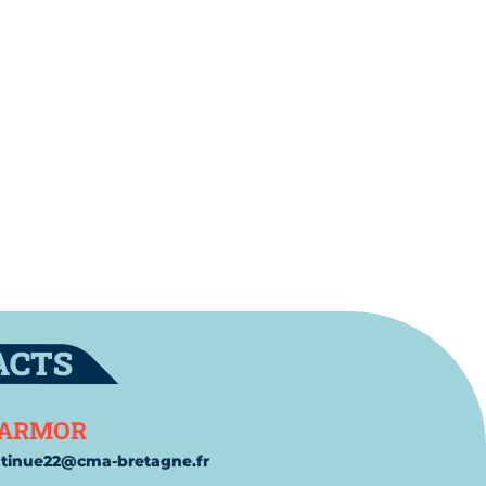
t
'ARMOR
ntinue22@cma-
bretagne.fr