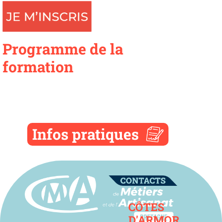
Programme de la
formation
Infos pratiques
Contact
CÔTES
D'ARMOR