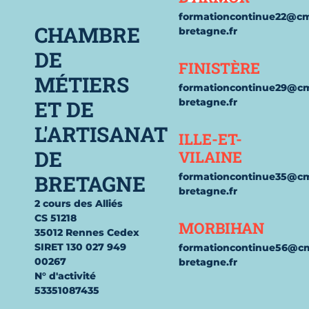
formationcontinue22@c
CHAMBRE
bretagne.fr
DE
FINISTÈRE
MÉTIERS
formationcontinue29@c
ET DE
bretagne.fr
L'ARTISANAT
ILLE-ET-
DE
VILAINE
BRETAGNE
formationcontinue35@c
bretagne.fr
2 cours des Alliés
CS 51218
MORBIHAN
35012 Rennes Cedex
SIRET 130 027 949
formationcontinue56@c
00267
bretagne.fr
N° d'activité
53351087435