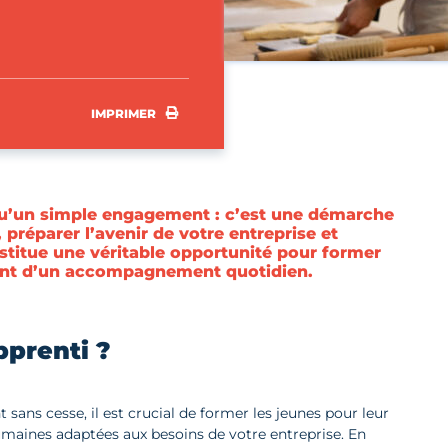
IMPRIMER
IMPRIMER
 qu’un simple engagement : c’est une démarche
 préparer l’avenir de votre entreprise et
nstitue une véritable opportunité pour former
iant d’un accompagnement quotidien.
pprenti ?
ans cesse, il est crucial de former les jeunes pour leur
aines adaptées aux besoins de votre entreprise. En