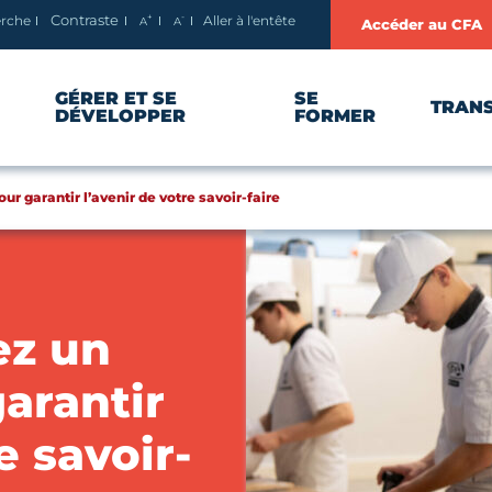
+
-
erche
Aller à l'entête
Contraste
A
A
Accéder au CFA
Agrandir le texte
Réduire le texte
GÉRER ET SE
SE
TRAN
DÉVELOPPER
FORMER
ur garantir l’avenir de votre savoir-faire
ez un
arantir
e savoir-