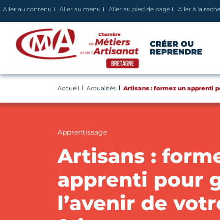
Panneau de gestion des cookies
Aller au contenu
Aller au menu
Aller au pied de page
Aller à la rech
CRÉER OU
REPRENDRE
Accueil
Actualités
Artisans : formez un apprenti po
Apprentissage
Artisans : form
apprenti pour g
l’avenir de votr