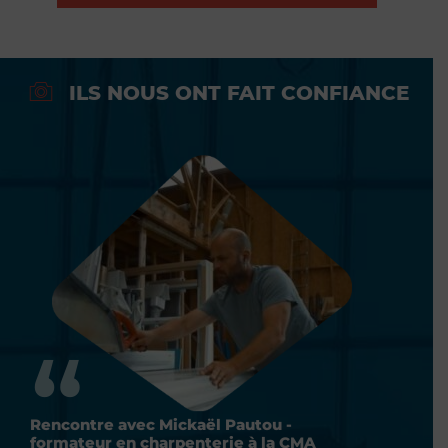
ILS NOUS ONT FAIT CONFIANCE
Rencontre avec Franck Boiselier -
R
formateur en photographie à la CMA
f