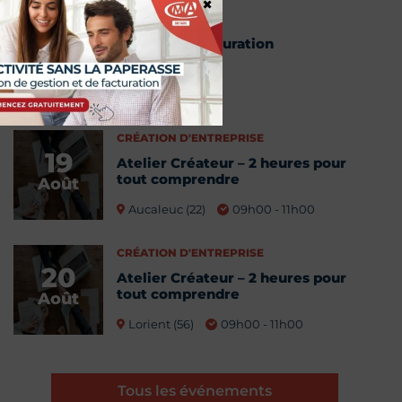
×
Webinaire facturation
18
électronique
Août
13h00 - 14h00
CRÉATION D'ENTREPRISE
19
Atelier Créateur – 2 heures pour
tout comprendre
Août
Aucaleuc (22)
09h00 - 11h00
CRÉATION D'ENTREPRISE
20
Atelier Créateur – 2 heures pour
tout comprendre
Août
Lorient (56)
09h00 - 11h00
Tous les événements