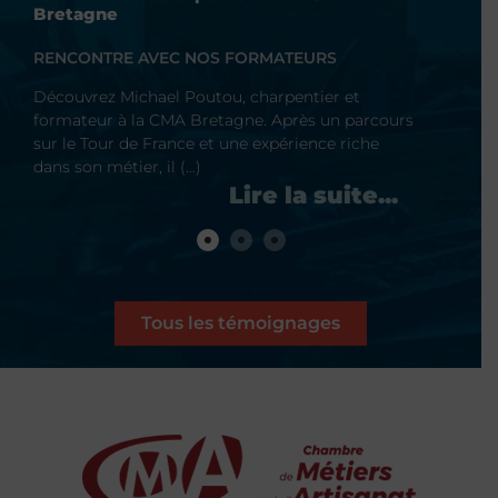
Bretagne
R
RENCONTRE AVEC NOS FORMATEURS
D
Découvrez Franck Boiselier, photographe
f
cours
professionnel et formateur à la CMA Bretagne.
a
e
Fort de 10 ans d’expérience dans la photographie,
a
il partage son (…)
Tous les témoignages