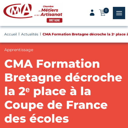
Panneau de gestion des cookies
0
menu
Accueil
Actualités
CMA Formation Bretagne décroche la 2ᵉ place à
Apprentissage
CMA Formation
Bretagne décroche
la 2ᵉ place à la
Coupe de France
des écoles