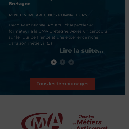
Bretagne
Bretagn
RENCONTRE AVEC NOS FORMATEURS
RENCONT
Découvrez Michael Poutou, charpentier et
Découvrez
formateur à la CMA Bretagne. Après un parcours
professio
sur le Tour de France et une expérience riche
Fort de 10
dans son métier, il (…)
il partage
Tous les témoignages