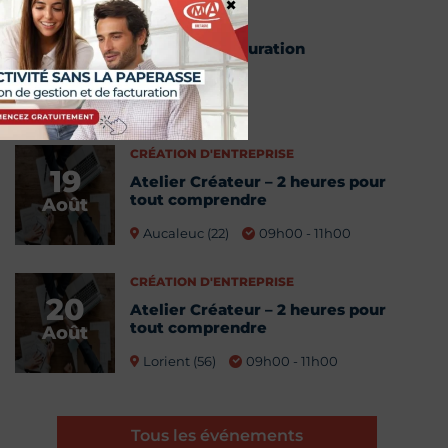
×
Webinaire facturation
18
électronique
Août
13h00 - 14h00
CRÉATION D'ENTREPRISE
19
Atelier Créateur – 2 heures pour
tout comprendre
Août
Aucaleuc (22)
09h00 - 11h00
CRÉATION D'ENTREPRISE
20
Atelier Créateur – 2 heures pour
tout comprendre
Août
Lorient (56)
09h00 - 11h00
Tous les événements