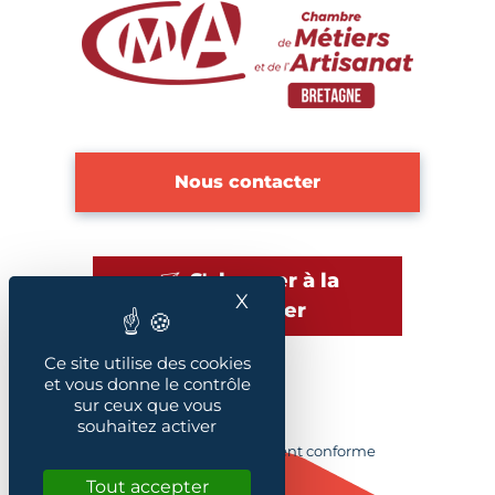
Nous contacter
S'abonner à la
X
Masquer le bandeau des
newsletter
Ce site utilise des cookies
et vous donne le contrôle
sur ceux que vous
Plan du site
souhaitez activer
Accessibilité : Partiellement conforme
Crédits
Tout accepter