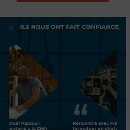
ILS NOUS ONT FAIT CONFIANCE
Rencontre avec Franck Boiselier -
Renc
formateur en photographie à la CMA
form