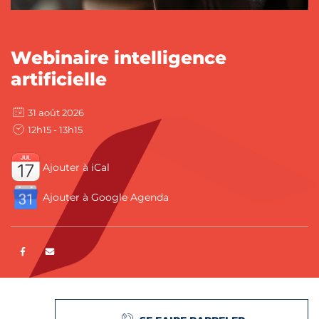
CATÉGORIES :
Webinaire intelligence
artificielle
31 août 2026
12h15 - 13h15
Ajouter à iCal
Ajouter à Google Agenda
Partager sur Facebook
ENVOYER PAR E-MAIL