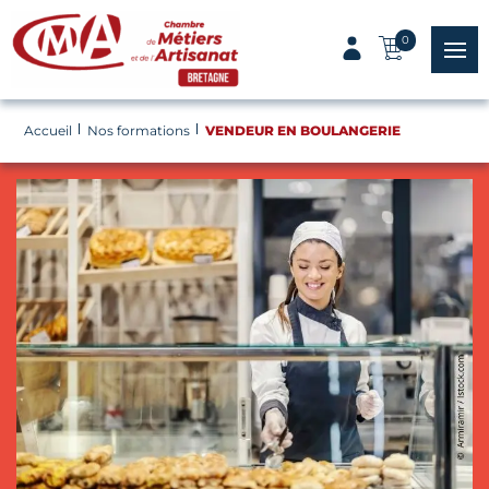
Panneau de gestion des cookies
0
menu
Accueil
Nos formations
VENDEUR EN BOULANGERIE