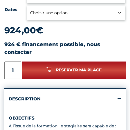
Dates
924,00
€
924 € financement possible, nous
contacter
quantité
RÉSERVER MA PLACE
de
CLOISONS
SÈCHES
ET
ISOLATION
DESCRIPTION
INTÉRIEURE
OBJECTIFS
À l’issue de la formation, le stagiaire sera capable de :