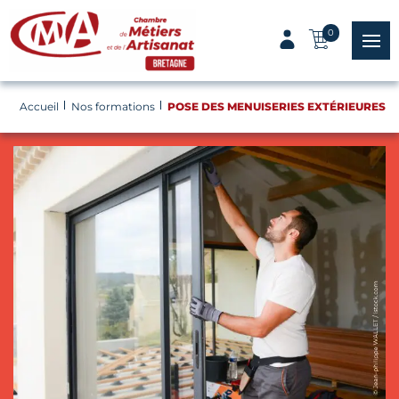
Panneau de gestion des cookies
0
menu
Accueil
Nos formations
POSE DES MENUISERIES EXTÉRIEURES