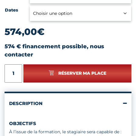
Dates
574,00
€
574 € financement possible, nous
contacter
quantité
RÉSERVER MA PLACE
de
POSE
DES
MENUISERIES
EXTÉRIEURES
DESCRIPTION
OBJECTIFS
À l’issue de la formation, le stagiaire sera capable de :