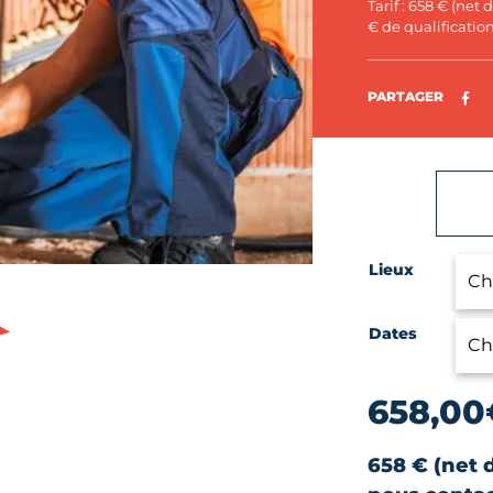
Tarif : 658 € (net
€ de qualificatio
Pa
PARTAGER
Lieux
Dates
658,00
658 € (net 