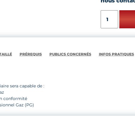
nous contac
quantité
de
PROFESSIONNE
GAZ
(PG)
AILLÉ
PRÉREQUIS
PUBLICS CONCERNÉS
INFOS PRATIQUES
iaire sera capable de :
az
 en conformité
ssionnel Gaz (PG)