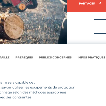
Pa
PARTAGER
AILLÉ
PRÉREQUIS
PUBLICS CONCERNÉS
INFOS PRATIQUES
iaire sera capable de :
 savoir utiliser les équipements de protection
eronnage selon des méthodes appropriées
vec des contraintes