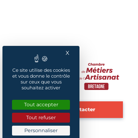
X
Masquer le bandeau des
Ce site utilise des cookies
et vous donne le contrôle
sur ceux que vous
souhaitez activer
Tout accepter
Nous contacter
Tout refuser
Personnaliser