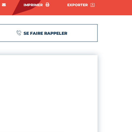
rtager sur Facebook
ENVOYER PAR E-MAIL
IMPRIMER
EXPORTER
IMPRIMER
EXPORTER
SE FAIRE RAPPELER