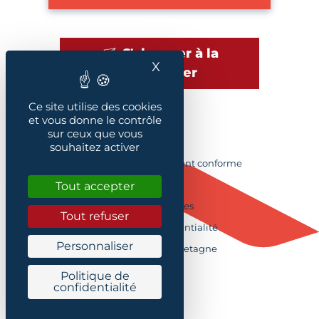
S'abonner à la
X
Masquer le bandeau des
newsletter
Ce site utilise des cookies
et vous donne le contrôle
sur ceux que vous
Plan du site
souhaitez activer
Accessibilité : Partiellement conforme
Crédits
Tout accepter
Mentions légales
Tout refuser
Politique de confidentialité
Personnaliser
Contacter la CMA Bretagne
Cookies
Politique de
Formulaire de contact
confidentialité