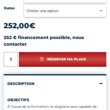
Dates
252,00
€
252 € financement possible, nous
contacter
quantité
RÉSERVER MA PLACE
de
RENTABILISEZ
VOTRE
PARTICIPATION
À
DESCRIPTION
DES
SALONS
OBJECTIFS
À l’issue de la formation, le stagiaire sera capable de :