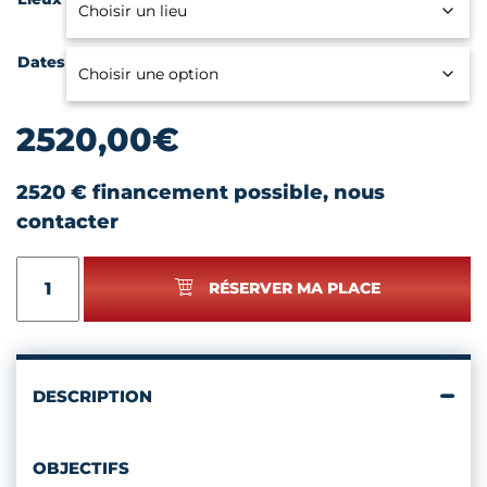
Dates
2520,00
€
2520 € financement possible, nous
contacter
quantité
RÉSERVER MA PLACE
de
BOOTCAMP
MÉTIERS
D'ART
ET
DESCRIPTION
CRÉATION
OBJECTIFS