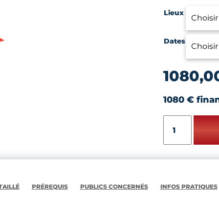
Lieux
Dates
1080,0
1080 € fina
quantité
de
CONSOLIDER
SON
PROJET
DE
MICRO-
AILLÉ
PRÉREQUIS
PUBLICS CONCERNÉS
INFOS PRATIQUES
ENTREPRISE
-
PARCOURS