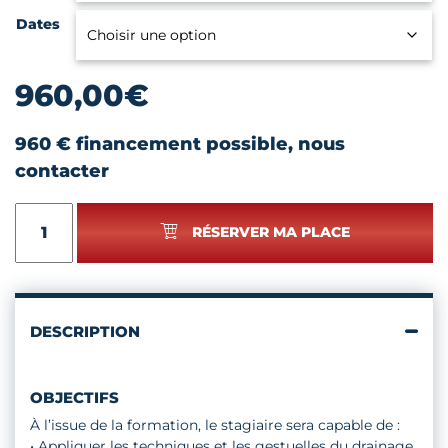
Dates
960,00
€
960 € financement possible, nous
contacter
quantité
RÉSERVER MA PLACE
de
DRAINAGE
LYMPHATIQUE
VISAGE
ET
DESCRIPTION
CORPS
OBJECTIFS
À l’issue de la formation, le stagiaire sera capable de :
•
Appliquer les techniques et les gestuelles du drainage