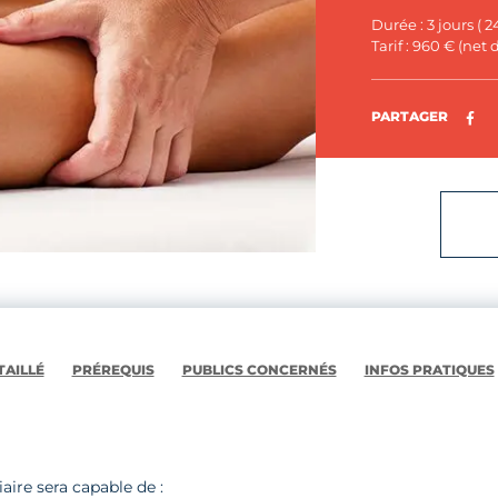
Durée : 3 jours ( 2
Tarif : 960 € (net
Pa
PARTAGER
AILLÉ
PRÉREQUIS
PUBLICS CONCERNÉS
INFOS PRATIQUES
iaire sera capable de :