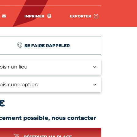
rtager sur Facebook
ENVOYER PAR E-MAIL
IMPRIMER
EXPORTER
IMPRIMER
EXPORTER
SE FAIRE RAPPELER
€
cement possible, nous contacter
RÉSERVER MA PLACE