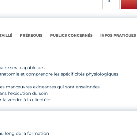
de
MASSAGE
FUTURE
MAMAN
AILLÉ
PRÉREQUIS
PUBLICS CONCERNÉS
INFOS PRATIQUES
iaire sera capable de :
 anatomie et comprendre les spécificités physiologiques
, les manœuvres exigeantes qui sont enseignées
ans l'exécution du soin
 la vendre à la clientèle
 au long de la formation