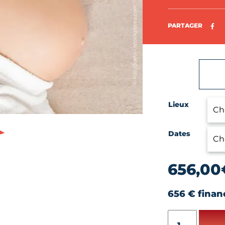
Pa
PARTAGER
Lieux
Dates
656,00
656 € finan
quantité