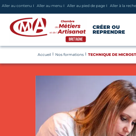
Panneau de gestion des cookies
Aller au contenu
Aller au menu
Aller au pied de page
Aller à la rech
CRÉER OU
REPRENDRE
Accueil
Nos formations
TECHNIQUE DE MICROST