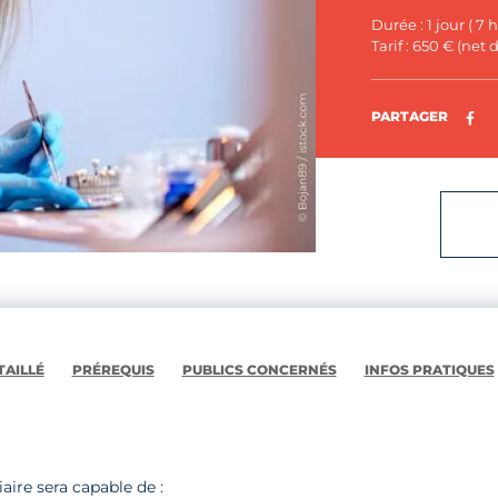
Durée : 1 jour ( 7 
Tarif : 650 € (net
Pa
PARTAGER
AILLÉ
PRÉREQUIS
PUBLICS CONCERNÉS
INFOS PRATIQUES
iaire sera capable de :