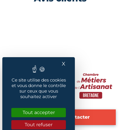
X
Masquer le bandeau des
Ce site utilise des cookies
et vous donne le contrôle
sur ceux que vous
souhaitez activer
Tout accepter
Nous contacter
Tout refuser