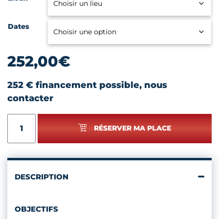
Dates
252,00
€
252 € financement possible, nous
contacter
quantité
RÉSERVER MA PLACE
de
COÛT
DE
REVIENT
ET
DESCRIPTION
PRIX
DE
VENTE
OBJECTIFS
-