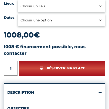
Lieux
Dates
1008,00
€
1008 € financement possible, nous
contacter
quantité
RÉSERVER MA PLACE
de
UTILISEZ
EXCEL
POUR
VOS
DESCRIPTION
TABLEAUX
ET
CALCULS
OBJECTIFS